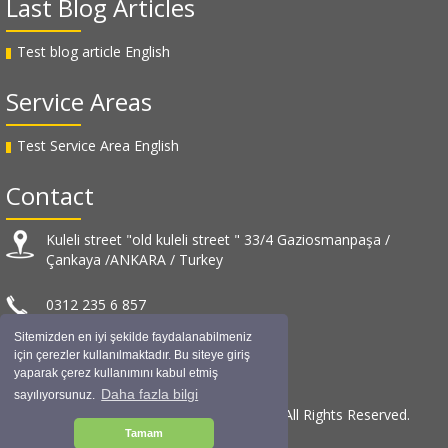
Last Blog Articles
Test blog article English
Service Areas
Test Service Area English
Contact
Kuleli street "old kuleli street " 33/4 Gaziosmanpaşa /
Çankaya /ANKARA / Turkey
0312 235 6 857
Sitemizden en iyi şekilde faydalanabilmeniz
info@muratuslu.net
için çerezler kullanılmaktadır. Bu siteye giriş
yaparak çerez kullanımını kabul etmiş
Daha fazla bilgi
sayılıyorsunuz.
© Murat USLU Architectural Design / 2019 All Rights Reserved.
Tamam